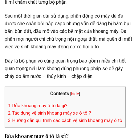
tỉ mỉ chăm chút từng bộ phận.
Sau một thời gian dài sử dụng; phần động cơ máy dù đã
được che chắn bởi nắp capo nhưng vẫn dễ dàng bị bám bụi
bẩn; bùn đất, dầu mỡ vào các bề mặt của khoang máy. Đa
phần mọi người chỉ chú trọng nội ngoại thất; mà quên đi mất
việc vệ sinh khoang máy động cơ xe hơi ô tô.
Đây là bộ phận vô cùng quan trọng bao gồm nhiều chi tiết
quan trọng; nếu làm không đúng phương pháp sẽ dễ gây
cháy do ẩm nước – thủy kình – chập điện.
Contents
[
hide
]
1
Rửa khoang máy ô tô là gì?
2
Tác dụng vệ sinh khoang máy xe ô tô ?
3
Hướng dẫn qui trình các cách vệ sinh khoang máy ô tô
Rửa khoang máy ô tô là gì?